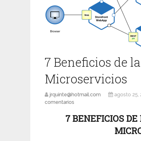
7 Beneficios de l
Microservicios
jrquinte@hotmail.com
agosto 25,
comentarios
7 BENEFICIOS D
MICR